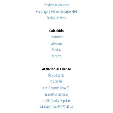
Condiciones de venta
Aviso legal y Política de privacidad
Gastos de Envío
Calcekids
Leotardos
Calcetines
Medias
Rebecas
Atención al Cliente
955 54 38 40
10h-20.30h
Avd. Eduardo Dato 67
tienda@calcekids.es
41005 Sevilla (España)
Whatsapp +34 682 77 47 44