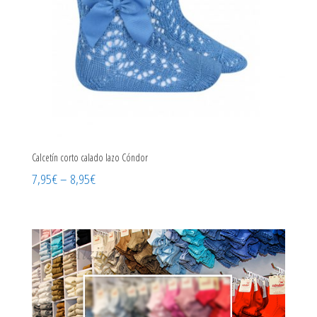
Calcetín corto calado lazo Cóndor
7,95
€
–
8,95
€