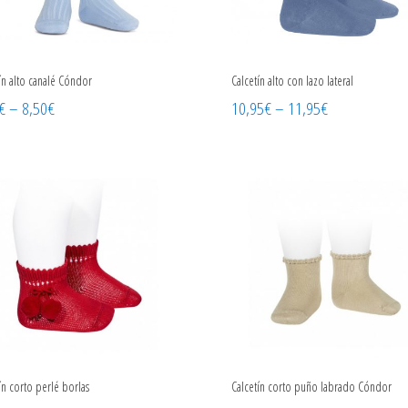
ín alto canalé Cóndor
Calcetín alto con lazo lateral
€
–
8,50
€
10,95
€
–
11,95
€
ín corto perlé borlas
Calcetín corto puño labrado Cóndor