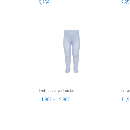
9,95
€
9,95
Leotardos canalé Cóndor
Leota
11,90
€
–
19,90
€
11,9