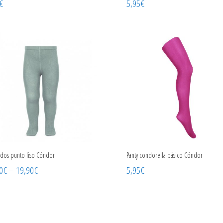
€
5,95
€
rdos punto liso Cóndor
Panty condorella básico Cóndor
0
€
–
19,90
€
5,95
€