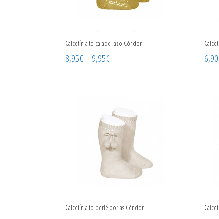
Calcetín alto calado lazo Cóndor
Calcet
8,95
€
–
9,95
€
6,90
Calcetín alto perlé borlas Cóndor
Calcet