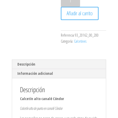
alto
canalé
Añadir al carrito
Cóndor
cantidad
Referencia
93_20162_00_200
Categoría:
Calcetines
Descripción
Información adicional
Descripción
Calcetín alto canalé Cóndor
Calcetín alto de punto en canalé Cóndor