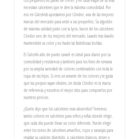
Los pequeños no paran de crecer, y en cada etapa de su vida
necesitan calcetines que le den la máxima comodidad. Por
eso en Calcekids apostamos por Cóndor, una de las mejores
marcas del mercado para vestir a sus pequeños. Su algodón
de máxima calidad junto con la lycra, hacen de los calcetines
Cóndor uno de los mejores del mercado. Lavado tras lavado
mantendrán su color y no harán las fastidiosas bolitas.
El Calcetín alto de punto canalé es ideal para diario por su
comodidad y resistencia y también para los fines de semana
por su amplia variedad de colores combinables con toda la
ropa de tus hijos. Si eres un amante de los colores y te gusta
que tus peques vayan ideales, sin duda Cóndor es tu marca
de referencia y nosotros el mejor sitio para comprarlos por
nuestros precios.
¿Quién dijo que los calcetines eran aburridos? Tenemos
tantos colores en calcetines para niños y niñas donde elegir,
que cada día puede llevar un color diferente. Puede elegir
entre los tonos de calcetines amarillos, rojos o naranjas para
resaltar su carácter divertido, o calcetines blancos, grises o