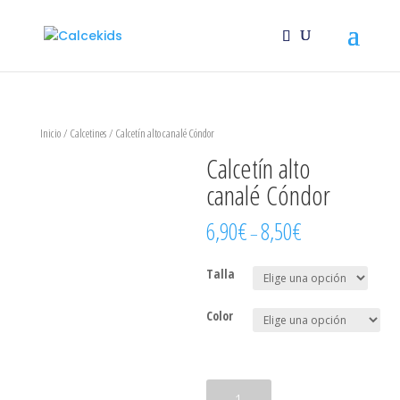
Inicio
/
Calcetines
/ Calcetín alto canalé Cóndor
Calcetín alto
canalé Cóndor
6,90
€
8,50
€
–
Talla
Color
Calcetín