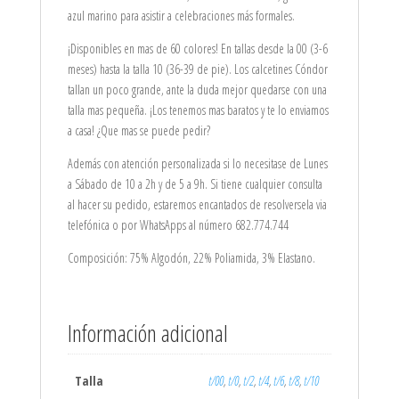
azul marino para asistir a celebraciones más formales.
¡Disponibles en mas de 60 colores! En tallas desde la 00 (3-6
meses) hasta la talla 10 (36-39 de pie). Los calcetines Cóndor
tallan un poco grande, ante la duda mejor quedarse con una
talla mas pequeña. ¡Los tenemos mas baratos y te lo enviamos
a casa! ¿Que mas se puede pedir?
Además con atención personalizada si lo necesitase de Lunes
a Sábado de 10 a 2h y de 5 a 9h. Si tiene cualquier consulta
al hacer su pedido, estaremos encantados de resolversela via
telefónica o por WhatsApps al número 682.774.744
Composición: 75% Algodón, 22% Poliamida, 3% Elastano.
Información adicional
Talla
t/00
,
t/0
,
t/2
,
t/4
,
t/6
,
t/8
,
t/10