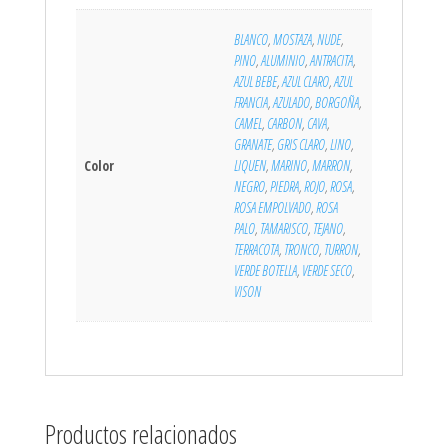
BLANCO
,
MOSTAZA
,
NUDE
,
PINO
,
ALUMINIO
,
ANTRACITA
,
AZUL BEBE
,
AZUL CLARO
,
AZUL
FRANCIA
,
AZULADO
,
BORGOÑA
,
CAMEL
,
CARBON
,
CAVA
,
GRANATE
,
GRIS CLARO
,
LINO
,
Color
LIQUEN
,
MARINO
,
MARRON
,
NEGRO
,
PIEDRA
,
ROJO
,
ROSA
,
ROSA EMPOLVADO
,
ROSA
PALO
,
TAMARISCO
,
TEJANO
,
TERRACOTA
,
TRONCO
,
TURRON
,
VERDE BOTELLA
,
VERDE SECO
,
VISON
Productos relacionados