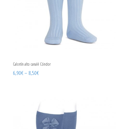
Calcetín alto canalé Cóndor
6,90
€
–
8,50
€